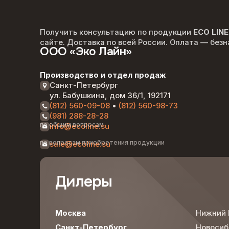
Подробнее —>
Получить консультацию по продукции
ECO LIN
сайте. Доставка по всей России. Оплата — без
ООО «Эко Лайн»
Производство и отдел продаж
Санкт-Петербург
ул. Бабушкина, дом 36/1, 192171
(812) 560-09-08
•
(812) 560-98-73
(981) 288-28-28
по общим вопросам
info@ecoline.su
по вопросам приобретения продукции
sale@ecoline.su
Дилеры
Москва
Нижний 
Санкт-Петербург
Новосиб