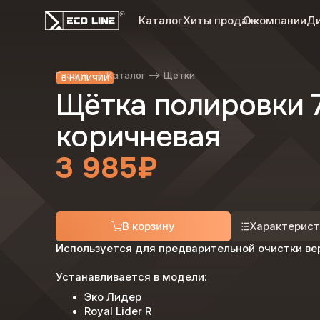
Каталог
Хиты продаж
О компании
Д
Главня
Каталог
Щетки
В НАЛИЧИИ
Щётка полировки 
коричневая
3 985
₽
В корзину
Характерист
Используется для предварительной очистки вер
Устанавливается в модели:
Эко Лидер
Royal Lider R