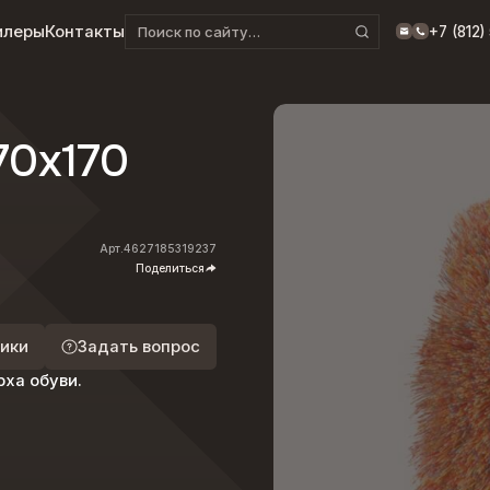
илеры
Контакты
+7 (812
70x170
Арт.
4627185319237
Поделиться
ики
Задать вопрос
ха обуви.