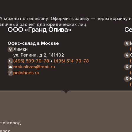
Подробнее —>
E®
можно по телефону. Оформить заявку — через корзину н
наличный расчёт для юридических лиц.
ООО «Гранд Олива»
Се
Офис-склад в Москве
Химки
ул. Репина, д.2, 141402
(495) 509-70-78
•
(495) 514-70-78
msk.olives@mail.ru
polishoes.ru
Новгород
ирск