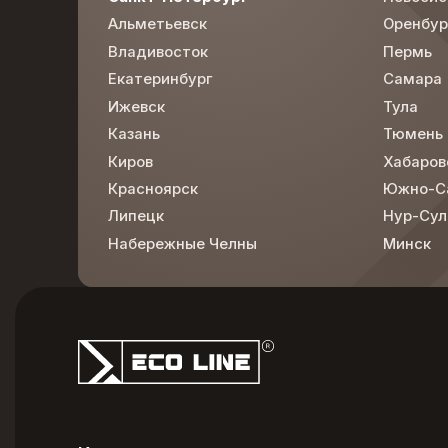
Альметьевск
Оренбур
Владивосток
Пермь
Екатеринбург
Самара
Ижевск
Тула
Казань
Тюмень
Киров
Хабаров
Красноярск
Южно-С
Липецк
Нур-Сул
Набережные Челны
Минск