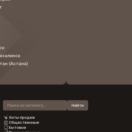
г
ск
ахалинск
тан (Астана)
Хиты продаж
Общественные
Бытовые